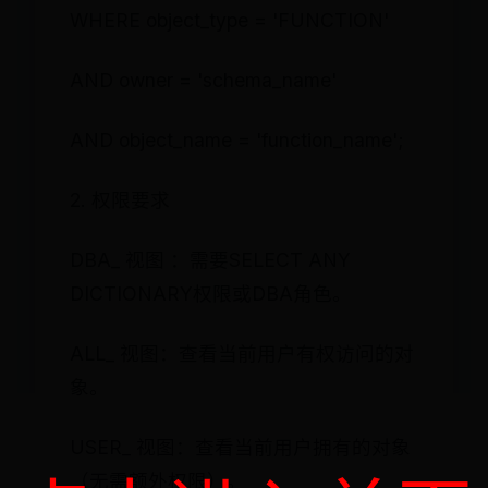
WHERE object_type = 'FUNCTION'
AND owner = 'schema_name'
AND object_name = 'function_name';
2. 权限要求
DBA_ 视图 ：需要SELECT ANY
DICTIONARY权限或DBA角色。
ALL_ 视图：查看当前用户有权访问的对
象。
USER_ 视图：查看当前用户拥有的对象
（无需额外权限）。