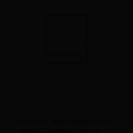
在Oracle中，要查看存储函数的定义和
相关信息，可以使用以下几种方法：