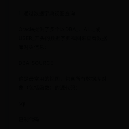
1. 通过数据字典视图查询
Oracle提供了多个以DBA_、ALL_或
USER_开头的数据字典视图来查看数据
库对象信息：
DBA_SOURCE
这是最常用的视图，包含所有数据库对
象（包括函数）的源代码：
sql
复制代码