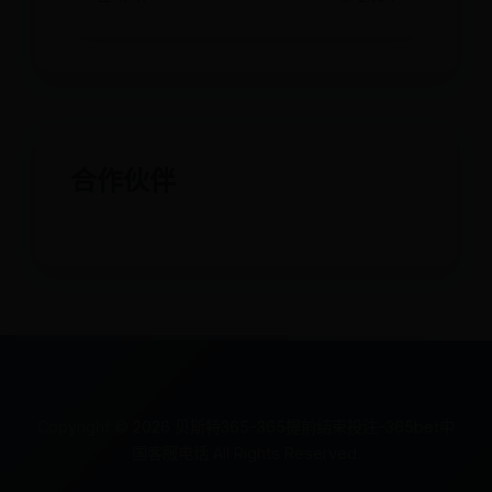
合作伙伴
Copyright ©
2026
贝斯特365-365提前结束投注-365bet中
国客服电话 All Rights Reserved.