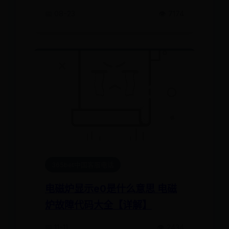
📅 08-23
👁️ 7174
365bet中国客服电话
电磁炉显示e0是什么意思 电磁
炉故障代码大全【详解】
📅 11-11
👁️ 2434